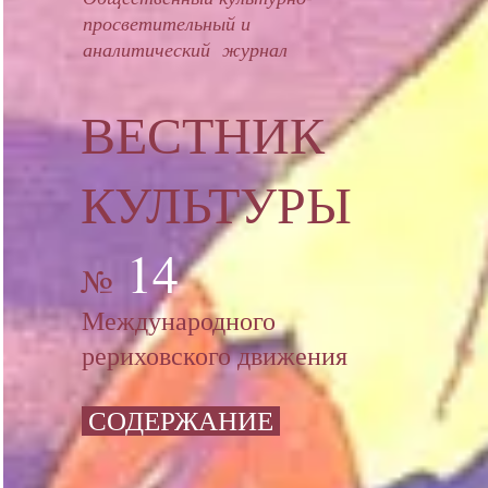
просветительный и
аналитический журнал
ВЕСТНИК
КУЛЬТУРЫ
14
№
Международного
рериховского движения
СОДЕРЖАНИЕ