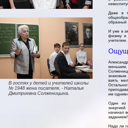
невоспиту
Даже в т
общеобра
образный 
И уже в а
физику и
учителем.
Ощуща
Александр
меньшим,
Солженицы
знаковым.
взять ме
В гостях у детей и учителей школы
Остальног
№ 1948 жена писателя, - Наталья
преподава
Дмитриевна Солженицына.
им одним»
Один из 
энергией. 
начинал в
заданием!
Надо ли г