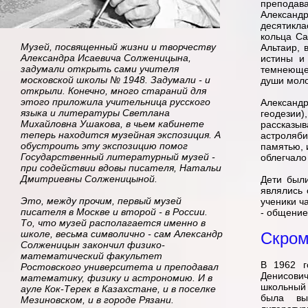
преподава
Александ
десятикла
кольца Са
Музей, посвященный жизни и творчеству
Альтаир, 
Александра Исаевича Солженицына,
истины и
задумали открыть сами учителя
темнеющег
московской школы № 1948. Задумали - и
души моло
открыли. Конечно, много стараний для
этого приложила учительница русского
Александ
языка и литературы Светлана
геодезии)
Михайловна Ушакова, в чьем кабинете
рассказыв
теперь находится музейная экспозиция. А
астроляб
обустроить эту экспозицию помог
памятью, 
Государственный литературный музей -
облегчало
при содействии вдовы писателя, Натальи
Дмитриевны Солженицыной.
Дети были
являлись 
Это, между прочим, первый музей
ученики ч
писателя в Москве и второй - в России.
- общение
То, что музей располагается именно в
школе, весьма символично - сам Александр
Скром
Солженицын закончил физико-
математический факультет
В 1962 г
Ростовского университета и преподавал
Денисови
математику, физику и астрономию. И в
школьный 
ауле Кок-Терек в Казахстане, и в поселке
была вы
Мезиновском, и в городе Рязани.