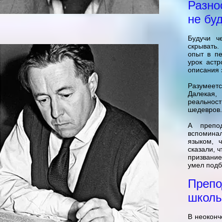
Разно
не бу
Будучи ч
скрывать.
опыт в пе
урок астр
описания 
Разумеетс
Далекая,
реальнос
шедевров.
А препод
вспомина
языком, 
сказали, 
призвание
умел подб
Препо
школь
В неокон