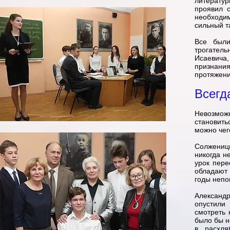
литерату
проявил 
необходи
сильный т
Все были
трогатель
Исаевича,
признания
протяжени
Всегд
Невозможн
становить
можно чего
Солженицы
никогда н
урок пере
обладают 
годы непо
Александр
опустили
смотреть 
было бы н
в расхля