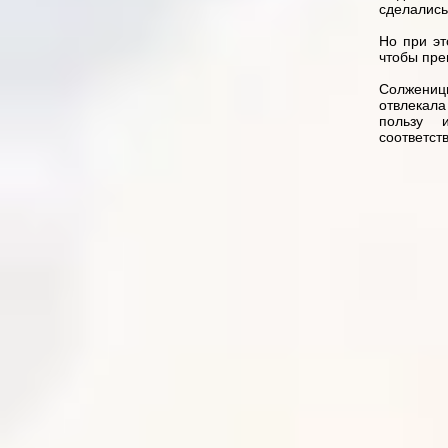
сделались
Но при эт
чтобы пре
Солженицы
отвлекала
пользу 
соответств