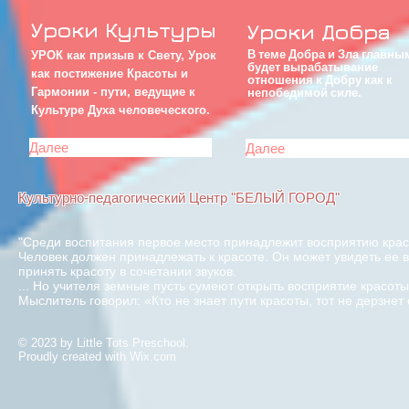
Уроки Культуры
Уроки Добра
В теме Добра и Зла главны
УРОК как призыв к Свету, Урок
будет вырабатывание
как постижение Красоты и
отношения к Добру как к
Гармонии - пути, ведущие к
непобедимой силе.
Культуре
Духа человеческого.
Далее
Далее
Культурно-педагогический Центр "БЕЛЫЙ ГОРОД"
"Среди воспитания первое место принадлежит восприятию кра
Человек должен принадлежать к красоте. Он может увидеть ее 
принять красоту в сочетании звуков.
... Но учителя земные пусть сумеют открыть восприятие красоты
Мыслитель говорил: «Кто не знает пути красоты, тот не дерзн
© 2023 by Little Tots Preschool.
Proudly created with
Wix.com