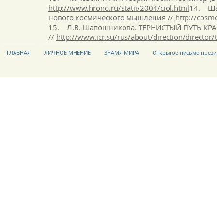
http://www.hrono.ru/statii/2004/ciol.html
14. Ша
нового космического мышления //
http://cosm
15. Л.В. Шапошникова. ТЕРНИСТЫЙ ПУТЬ КРА
//
http://www.icr.su/rus/about/direction/director/
ГЛАВНАЯ
ЛИЧНОЕ МНЕНИЕ
ЗНАМЯ МИРА
Открытое письмо прези