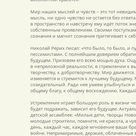
Мир наших мыслей и чувств – это тот невиди
мысль, ни одно чувство не остается без отве
в пространство и навстречу ему идёт поток э
собственным проявлениям. Своими поступками
сознания и магнит сознания притягивает к се
Николай Рерих писал: «Что было, то было, и п
пессимистами. С полнейшим доверием обрати
будущем. Призовем его всею мощью духа. Ощу
в непреложной реальности, в стремлении к вы
творчеству, к добротворчеству. Мир движется. 
изменяется и стремится к лучшему будущему. 
созидательный. Ради нее умеем улыбнуться и 
общему благу, к общему восхождению. Каждый 
Устремление играет большую роль в жизни чел
будет подражать, зависит его будущее. Актуа
детской ассамблее: «Милые дети, творцы Ново
молодые строители, помните, не красота, а чу
день, каждый час, каждое мгновение ваши бра
войне. Непримиримые, дерзкие, облачённые в