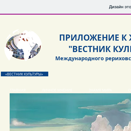
Дизайн это
ПРИЛОЖЕНИЕ К
"ВЕСТНИК КУЛ
Международного рериховс
«ВЕСТНИК КУЛЬТУРЫ»
ГЛАВНАЯ
ЛИЧНОЕ МНЕНИЕ
ЗНАМЯ МИРА
О