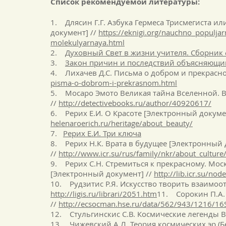
Список рекомендуемой литературы:
1. Длясин Г.Г. Азбука Гермеса Трисмегиста 
документ] //
https://eknigi.org/nauchno_populjar
molekulyarnaya.html
2.
Духовный Свет в жизни учителя. Сборник
3.
Закон причин и последствий объясняющи
4. Лихачев Д.С. Письма о добром и прекрасн
pisma-o-dobrom-i-prekrasnom.html
5. Мосаро Эмото Великая тайна Вселенной. В
//
http://detectivebooks.ru/author/40920617/
6. Рерих Е.И. О Красоте [Электронный докуме
helenaroerich.ru/heritage/about_beauty/
7.
Рерих Е.И. Три ключа
8. Рерих Н.К. Врата в будущее [Электронный 
//
http://www.icr.su/rus/family/nkr/about_culture
9. Рерих С.Н. Стремиться к прекрасному. Мос
[Электронный документ] //
http://lib.icr.su/no
10. Рудзитис Р.Я. Искусство творить взаимо
http://ligis.ru/librari/2051.htm
11. Сорокин П.А.
//
http://ecsocman.hse.ru/data/562/943/1216/16
12. Стульгинскис С.В. Космические легенды В
13. Чижевский А.Л. Теория космических эр (Б