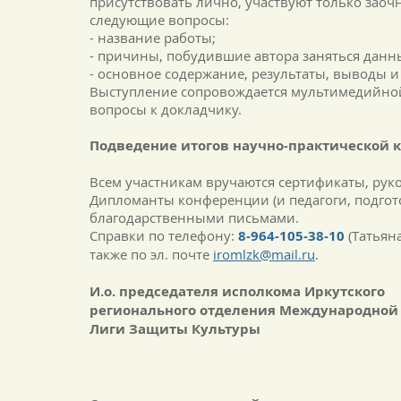
присутствовать лично, участвуют только зао
следующие вопросы:
- название работы;
- причины, побудившие автора заняться данн
- основное содержание, результаты, выводы и
Выступление сопровождается мультимедийной 
вопросы к докладчику.
Подведение итогов научно-практической
Всем участникам вручаются сертификаты, рук
Дипломанты конференции (и педагоги, подго
благодарственными письмами.
Справки по телефону:
8-964-105-38-10
(Татьян
также по эл. почте
iromlzk@mail.ru
.
И.о. председателя исполкома Иркутского
регионального отделения Международно
Лиги Защиты Культуры
Л.М. 