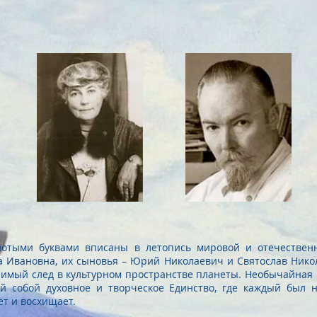
рих Елена Рерих Юрий Рерих 
лотыми буквами вписаны в летопись мировой и отечественн
а Ивановна, их сыновья – Юрий Николаевич и Святослав Нико
римый след в культурном пространстве планеты. Необычайная 
й собой духовное и творческое Единство, где каждый был 
т и восхищает.