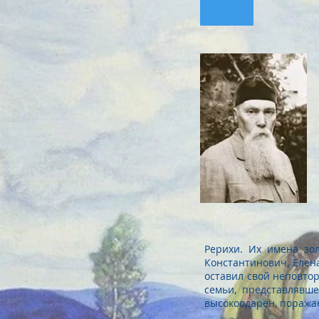
Николай Ре
Рерих
Рерихи. Их имена зо
Константинович, Елен
оставил свой неповто
семьи, представлявше
высокоодарен, поражае