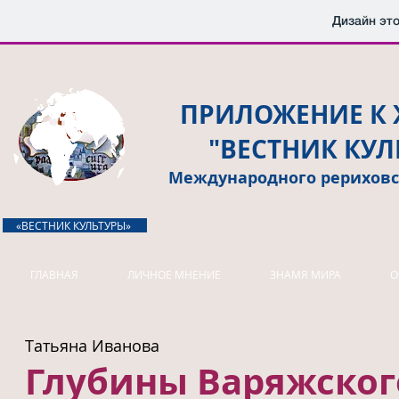
Дизайн это
ПРИЛОЖЕНИЕ К
"ВЕСТНИК КУЛ
Международного рериховс
«ВЕСТНИК КУЛЬТУРЫ»
ГЛАВНАЯ
ЛИЧНОЕ МНЕНИЕ
ЗНАМЯ МИРА
О
Татьяна Иванова
Глубины Варяжског