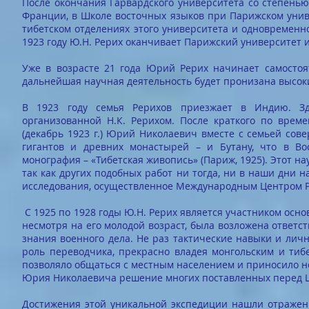
После окончания Гарвардского университета со степень
Франции, в Школе восточных языков при Парижском униве
тибетском отделениях этого университета и одновременн
1923 году Ю.Н. Рерих оканчивает Парижский университет 
Уже в возрасте 21 года Юрий Рерих начинает самостоят
дальнейшая научная деятельность будет пронизана высо
В 1923 году семья Рерихов приезжает в Индию. Зде
организованной Н.К. Рерихом. После краткого по вре
(декабрь 1923 г.) Юрий Николаевич вместе с семьей сов
гигантов и древних монастырей – и Бутану, что в Во
монография – «Тибетская живопись» (Париж, 1925). Этот н
так как других подобных работ ни тогда, ни в наши дни 
исследования, осуществленное Международным Центром Рер
С 1925 по 1928 годы Ю.Н. Рерих является участником осн
несмотря на его молодой возраст, была возложена ответст
знания военного дела. Не раз тактические навыки и лич
роль переводчика, прекрасно владея монгольским и тибе
позволяло общаться с местным населением и приносило не
Юрия Николаевича решение многих поставленных перед Ц
Достижения этой уникальной экспедиции нашли отражен