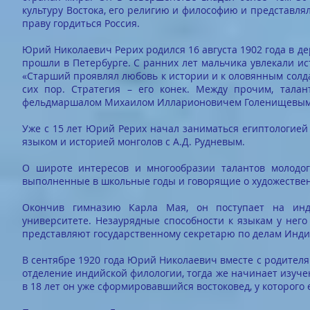
культуру Востока, его религию и философию и представля
праву гордиться Россия.
Юрий Николаевич Рерих родился 16 августа 1902 года в де
прошли в Петербурге. С ранних лет мальчика увлекали ис
«Старший проявлял любовь к истории и к оловянным солдат
сих пор. Стратегия – его конек. Между прочим, тала
фельдмаршалом Михаилом Илларионовичем Голенищевым-К
Уже с 15 лет Юрий Рерих начал заниматься египтологией 
языком и историей монголов с А.Д. Рудневым.
О широте интересов и многообразии талантов молодог
выполненные в школьные годы и говорящие о художестве
Окончив гимназию Карла Мая, он поступает на инд
университете. Незаурядные способности к языкам у него 
представляют государственному секретарю по делам Инди
В сентябре 1920 года Юрий Николаевич вместе с родителя
отделение индийской филологии, тогда же начинает изучен
в 18 лет он уже сформировавшийся востоковед, у которого 