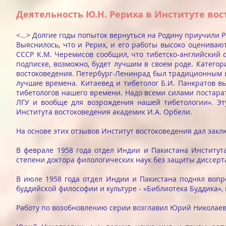
Деятельность Ю.Н. Рериха в Институте во
<...> Долгие годы попыток вернуться на Родину приучили Р
Выяснилось, что и Рерих, и его работы высоко оцениваю
СССР К.М. Черемисов сообщил, что тибетско-английский с
подписке, возможно, будет лучшим в своем роде. Катего
востоковедения. Петербург-Ленинрад был традиционным ц
лучшие времена. Китаевед и тибетолог Б.И. Панкратов в
тибетологов нашего времени. Надо всеми силами постарат
ЛГУ и вообще для возрождения нашей тибетологии». Эт
Института востоковедения академик И.А. Орбели.
На основе этих отзывов Институт востоковедения дал закл
В феврале 1958 года отдел Индии и Пакистана Институт
степени доктора филологических наук без защиты диссерт
В июле 1958 года отдел Индии и Пакистана поднял вопр
буддийской философии и культуре - «Библиотека Буддика»,
Работу по возобновлению серии возглавил Юрий Николаев