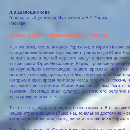
Л.В. Шапошникова
Генеральный директор Музея имени Н.К. Рериха
(Москва)
Слово о Юрии Николаевиче Рерихе
<...> Многим, кто занимался Рерихами, о Юрии Николае
официальный ученый мир нашей страны, когда Юрий Никол
не признавал в полной мере его заслуг и пытался держать
кто же такой Юрий Николаевич Рерих – рядовой ученый 
из крупнейших востоковедов нашего времени, чье имя 
историк, этнограф, археолог, он был энциклопедически об
которым в свое время по праву могла гордиться Россия, 
последние десятилетия. Юрий Николаевич был богато 
языками, блестяще знал культуру Востока, его религию
культурную ценность. <…>
То, что он сделал, переоценить невозможно. Его велики
нашей стране ее ценнейшее национальное достояние – са
которые, к сожалению, определяли и отношение к Рерихам
Труд, проделанный Юрием Николаевичем за короткий с