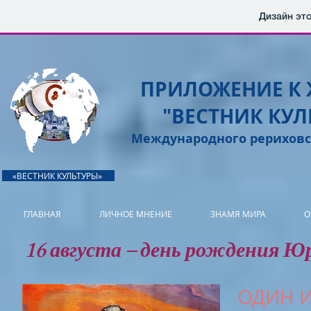
Дизайн это
ПРИЛОЖЕНИЕ К
"ВЕСТНИК КУЛ
Международного рериховс
«ВЕСТНИК КУЛЬТУРЫ»
ГЛАВНАЯ
ЛИЧНОЕ МНЕНИЕ
ЗНАМЯ МИРА
О
16 августа – день рождения Юр
ОДИН И