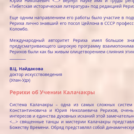
Юрий Николаевич <…> вернул науке имя и труды репре
«Тибетская историческая литература» под редакцией Рерих
Еще одним направлением его работы было участие в подг
Рериха лично знавший его посол Цейлона в СССР професс
Коломбо.
Международный авторитет Рериха имел большое зна
предусматривающего широкую программу взаимопонимани
Рерихов были как бы живым олицетворением слияния этих к
_________
В.Ц. Найдакова
доктор искусствоведения
(Улан-Удэ)
Рерихи об Учении Калачакры
Система Калачакры – одна из самых сложных систем 
Константиновича и Юрия Николаевича Рерихов, очень 
интересов и единства духовных исканий этой замечательн
<...> cвященные танцы и мистерии Калачакры представ
Божеству Времени. Обряд представлял собой динамическую