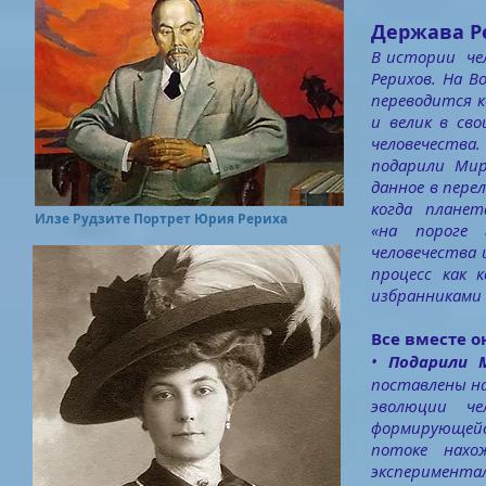
Держава Р
В истории чел
Рерихов. На 
переводится 
и велик в св
человечества.
подарили Мир
данное в пере
когда планет
Илзе Рудзите Портрет Юрия Рериха
«на пороге 
человечества 
процесс как 
избранниками
Все вместе 
•
Подарили 
поставлены на
эволюции че
формирующейс
потоке нахо
экспериментал