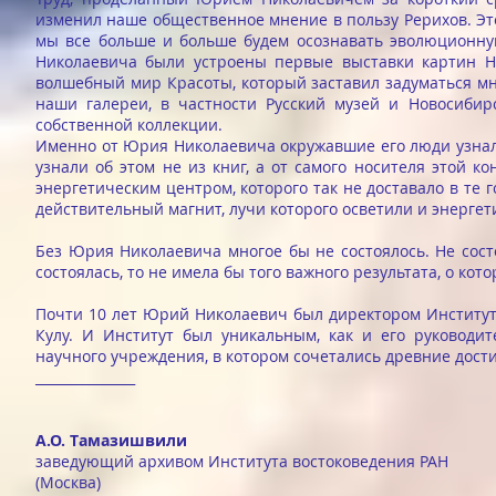
изменил наше общественное мнение в пользу Рерихов. Эт
мы все больше и больше будем осознавать эволюционну
Николаевича были устроены первые выставки картин Н
волшебный мир Красоты, который заставил задуматься м
наши галереи, в частности Русский музей и Новосибир
собственной коллекции.
Именно от Юрия Николаевича окружавшие его люди узнали
узнали об этом не из книг, а от самого носителя этой
энергетическим центром, которого так не доставало в те
действительный магнит, лучи которого осветили и энерге
Без Юрия Николаевича многое бы не состоялось. Не сост
состоялась, то не имела бы того важного результата, о кот
Почти 10 лет Юрий Николаевич был директором Института
Кулу. И Институт был уникальным, как и его руководи
научного учреждения, в котором сочетались древние дост
_______________
А.О. Тамазишвили
заведующий архивом Института востоковедения РАН
(Москва)