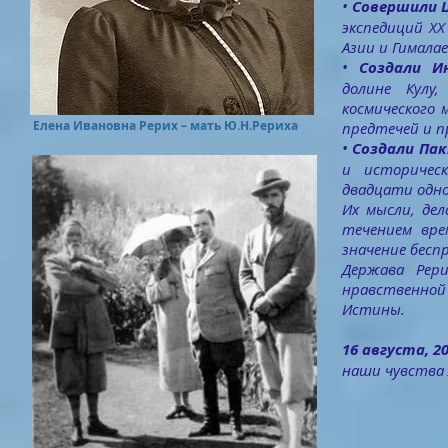
•
Совершили 
экспедиций X
Азии и Гималае
•
Создали И
долине Кулу
космического
Елена Ивановна Рерих – мать Ю.Н.Рериха
предтечей и п
•
Создали Пак
и
историчес
двадцати одной
Их мысли, дел
течением вре
значение бесп
Держава Рер
нравственной
Истины.
16 августа, 2
наши чувства 