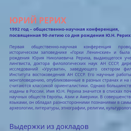
ЮРИЙ РЕРИХ
1992 год – общественно-научная конференция,
посвященная 90-летию со дня рождения Ю.Н. Рериха
Первая общественно-научная конференция прово
историческом заповеднике «Горки Ленинские» и была
рождения Юрия Николаевича Рериха, выдающегося учено
лингвиста, доктора филологических наук АН СССР, дир
исследований «Урусвати», заведующего сектором ф
Института востоковедения АН СССР. Его научные работы
монголоведению, опубликованные в разных странах и на 
считаются классикой ориенталистики. Однако большинство
изданы в России. Имя Ю.Н. Рериха значится в списках п
научных обществ Европы, Азии и Америки. В совершенств
языками, он обладал разносторонними познаниями в самы
археологии, литературы, этнографии, религии, культуролог
Выдержки из докладов