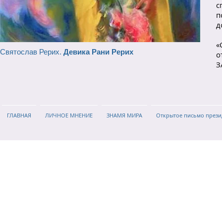
с
п
д
«
Святослав Рерих.
Девика Рани Рерих
о
З
ГЛАВНАЯ
ЛИЧНОЕ МНЕНИЕ
ЗНАМЯ МИРА
Открытое письмо прези