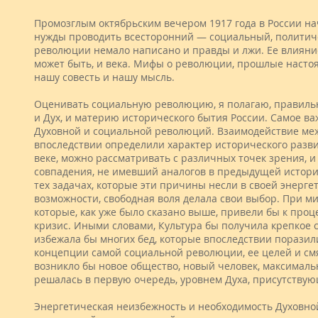
Промозглым октябрьским вечером 1917 года в России на
нужды проводить всесторонний — социальный, политичес
революции немало написано и правды и лжи. Ее влияни
может быть, и века. Мифы о революции, прошлые насто
нашу совесть и нашу мысль.
Оценивать социальную революцию, я полагаю, правильн
и Дух, и материю исторического бытия России. Самое в
Духовной и социальной революций. Взаимодействие ме
впоследствии определили характер исторического разв
веке, можно рассматривать с различных точек зрения, 
совпадения, не имевший аналогов в предыдущей истории
тех задачах, которые эти причины несли в своей энерг
возможности, свободная воля делала свои выбор. При 
которые, как уже было сказано выше, привели бы к про
кризис. Иными словами, Культура бы получила крепкое 
избежала бы многих бед, которые впоследствии поразил
концепции самой социальной революции, ее целей и см
возникло бы новое общество, новый человек, максималь
решалась в первую очередь, уровнем Духа, присутству
Энергетическая неизбежность и необходимость Духовно