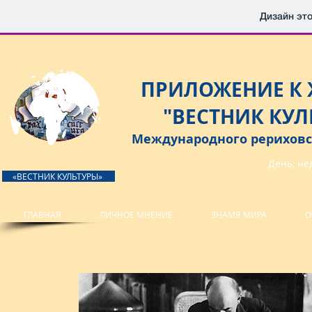
Дизайн это
ПРИЛОЖЕНИЕ К
"ВЕСТНИК КУЛ
Международного рериховс
День, нед
«ВЕСТНИК КУЛЬТУРЫ»
ГЛАВНАЯ
ЛИЧНОЕ МНЕНИЕ
ЗНАМЯ МИРА
О