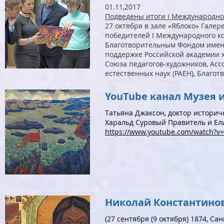
01.11,2017
Подведены итоги I Международног
27 октября в зале «Яблоко» Гале
победителей I Международного ко
Благотворительным Фондом имен
поддержке Российской академии 
Союза педагогов-художников, Асс
естественных наук (РАЕН), Благот
YouTube канал Музея 
Татьяна Джаксон, доктор историч
Харальд Суровый Правитель и Ел
https://www.youtube.com/watch?v
Николай Константино
(27 сентября (9 октября) 1874, С