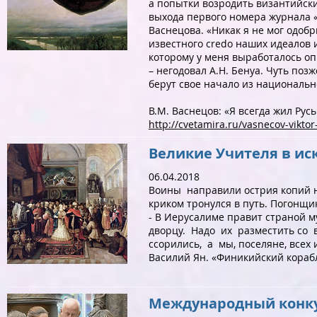
а попытки возродить византийск
выхода первого номера журнала «
Васнецова. «Никак я не мог одобр
известного credo наших идеалов 
которому у меня выработалось оп
– негодовал А.Н. Бенуа. Чуть по
берут свое начало из национальн
В.М. Васнецов: «Я всегда жил Рус
http://cvetamira.ru/vasnecov-vikto
Великие Учителя в ис
06.04.2018
Воины направили острия копий на
криком тронулся в путь. Погонщи
- В Иерусалиме правит страной м
дворцу. Надо их разместить со 
ссорились, а мы, поселяне, всех 
Василий Ян. «Финикийский корабл
Международный конкур