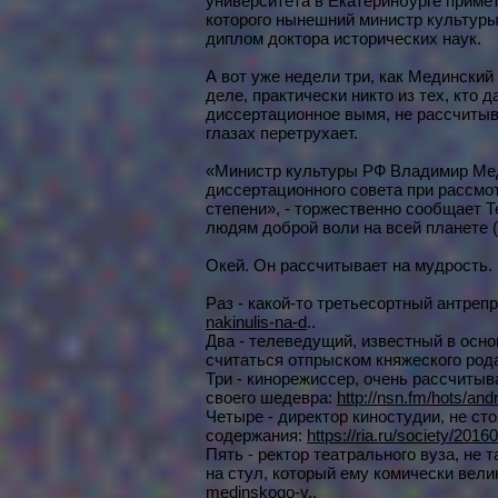
университета в Екатеринбурге приме
которого нынешний министр культуры
диплом доктора исторических наук.
А вот уже недели три, как Мединский 
деле, практически никто из тех, кто 
диссертационное вымя, не рассчитыва
глазах перетрухает.
«Министр культуры РФ Владимир Мед
диссертационного совета при рассмо
степени», - торжественно сообщает 
людям доброй воли на всей планете (
Окей. Он рассчитывает на мудрость.
Раз - какой-то третьесортный антреп
nakinulis-na-d
..
Два - телеведущий, известный в осно
считаться отпрыском княжеского род
Три - кинорежиссер, очень рассчиты
своего шедевра:
http://nsn.fm/hots/an
Четыре - директор киностудии, не ст
содержания:
https://ria.ru/society/20
Пять - ректор театрального вуза, не
на стул, который ему комически вели
medinskogo-v
..