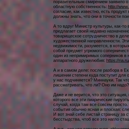
поразительным смирением заявило о 
областную собственность:
http://www
согласие, как известно, есть продукт
должны знать, что они в точности по
А то вдруг Министр культуры, как-то
предлагает своей недавно назначенн
товарищеское сотрудничество в деле
художественной направленности. Эти
недвижимости, разумеется, в которы
собой предмет угрюмого соперничеств
один из непримиримых соперников в
аппаратного дружелюбия:
https://ria
А и в самом деле: после разбора в Е
лишении степени куда поступит для 
у нас подчиняется? Миннауки. Так что
рассматривать, что ли? Оно им надо? 
Даже и не верится, что это ситуация, 
которого все эти пиарические пируэты
случай, когда там все совсем просто
события обычно ясная и плоская: сле
И вот знай себе листай страницу за с
бесстыдства, чтоб все это нагло ста
А тут - кое-что совсем иное. «Некор