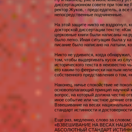
диссертационном совете при том же Р
ректор Жуков, - председатель, а все 
непосредственные подчиненные.
На этой защите никто не вздрогнул, 
докторской диссертации тексте: «Ка
церковные книги были написаны на р
было легко. Иная ситуация была у ка
писание было написано на латыни, к
Никто не удивился, когда обнаружил,
том, чтобы выдергивать кусок из слу
исторического текста в неизвестно ч
его каким-то феерически наглым нел
собственного представления о том, «
Наконец, ничье спокойствие не покол
основополагающий принцип научной 
вопрос, на который должна честно от
иное событие или частное деяние отв
Взвешивание на весах национальных
стандарт истинности и достоверности
Еще раз, медленно, слово за словом:
«ВЗВЕШИВАНИЕ НА ВЕСАХ НАЦИ
АБСОЛЮТНЫЙ СТАНДАРТ ИСТИНН