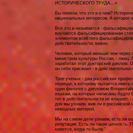
ИСТОРИЧЕСКОГО ТРУДА…»
Вы поняли, что это и о чем? Историч
национальных интересов. А которое н
Все это и называется - фальсифициро
вручается фальсифицированная степе
элементом всей пего фальсифицирован
действительности, важно.
Человек, который меньше чем через 
министром культуры России, - лжец.
заработал этот докторский диплом. 
он себе присвоил - в действительност
Трое ученых - два российских профе
периоде, к которому пытается иметь
один филолог с дипломом Флорентийс
языкам, на которых написаны будто 
тот в действительности не владеет, -
дня мы узнаем, жив ли в российской н
немодных материй.
Мы на самом деле узнаем, есть ли ещ
репутация. Есть ли такая ценность. П
кажется, когда-то была."