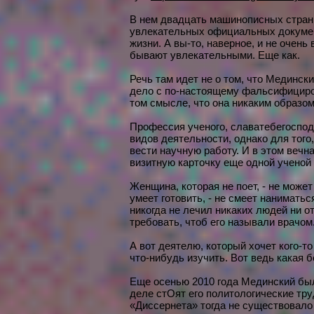
В нем двадцать машинописных страни
увлекательных официальных докумен
жизни. А вы-то, наверное, и не очен
бывают увлекательными. Еще как.
Речь там идет не о том, что Медински
дело с по-настоящему фальсифициро
том смысле, что она никаким образом
Профессия ученого, славатебегоспод
видов деятельности, однако для тог
вести научную работу. И в этом вечна
визитную карточку еще одной ученой
Женщина, которая не поет, - не може
умеет готовить, - не смеет нанимать
никогда не лечил никаких людей ни от
требовать, чтоб его называли врачом
А вот деятелю, который хочет кого-т
что-нибудь изучить. Вот ведь какая б
Еще осенью 2010 года Мединский был 
деле стОят его политологические труд
«Диссернета» тогда не существовало 