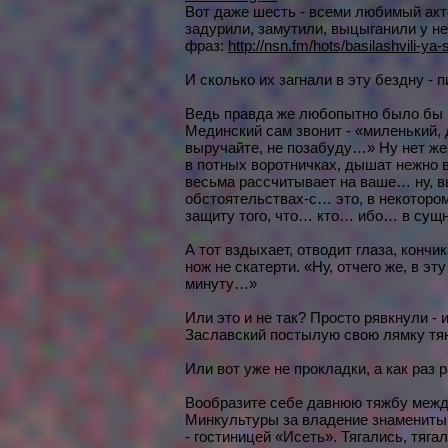
Вот даже шесть - всеми любимый акте
задурили, замутили, выцыганили у н
фраз:
http://nsn.fm/hots/basilashvili-y
И сколько их загнали в эту бездну - 
Ведь правда же любопытно было бы по
Мединский сам звонит - «миленький, 
выручайте, не позабуду…» Ну нет же.
в потных воротничках, дышат нежно в
весьма рассчитывает на ваше… ну, 
обстоятельствах-с… это, в некотором 
защиту того, что… кто… ибо… в су
А тот вздыхает, отводит глаза, конч
нож не скатерти. «Ну, отчего же, в 
минуту…»
Или это и не так? Просто рявкнули -
Заславский постылую свою лямку тя
Или вот уже не прокладки, а как раз 
Вообразите себе давнюю тяжбу межд
Минкультуры за владение знамениты
- гостиницей «Исеть». Тягались, тяга