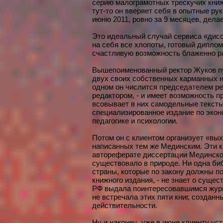
серию малограмотных трескучих книж
тут-то он вверяет себя в опытные ру
июню 2011, ровно за 9 месяцев, делае
Это идеальный случай сервиса «дисс
на себя все хлопоты, готовый диплом 
счастливую возможность блаженно р
Вышепоименованный ректор Жуков пу
двух своих собственных карманных на
одном он числится председателем ре
редактором, - и имеет возможность 
всовывает в них самодельные тексты
специализированное издание по эконо
педагогике и психологии.
Потом он с клиентом организует «вых
написанных тем же Мединским. Эти к
автореферате диссертации Мединского
существовало в природе. Ни одна биб
страны, которые по закону должны п
книжного издания, - не знает о сущес
РФ выдала поинтересовавшимся журн
не встречала этих пяти книг, созданн
действительности.
Ну и наконец, уже в июне клиенту у