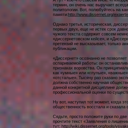
термин, он очень нас выручает всегда
политологии. Вот, полюбуйтесь на ка
памяти:
http://www.dissernet.org/expert
Однако третья, историческая, диссер
первых двух, еще не истек срок давн
чужого текста содержит совсем немно
«диссернетовском кейсе», и «Диссерн
претензий не высказывает, только ак
публикации.
«Диссернет» осознанно не позволяет
оспариваемой работы: он останавли
признаках воровства. Он принципиал
как «умные» или «глупые», «важные
«отсталые». Тысячу раз сказано эксп
должна собственно научная обществ
данной конкретной дисциплине должн
профессиональной оценки по существ
Ну вот, наступил тот момент, когда 
общественность восстала и сказала с
Сядьте, просто положите руки по две
прочтите текст «Заявления о лишении
тут:
http://wiki.dissernet.org/tools/vs