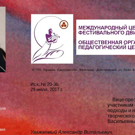
67700, Украина, Одесская обл., Белгород - Днестровский, ул. Лазо, 8- 
Исх. № 20-36,
29 июля, 2017 г.
Вице-през
участникам «Шапошнико
юля
подходы и направления
творческого наследи
Васильевны Шапошн
й
мия
Уважаемый Александр Витальевич,