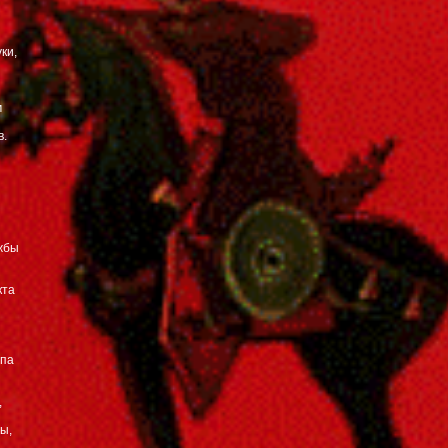
ки,
м
в.
жбы
кта
опа
,
ы,