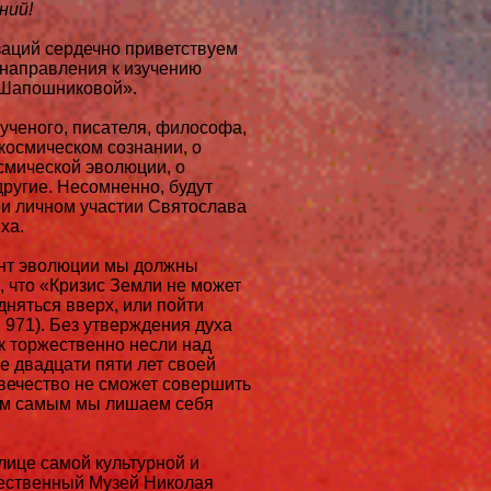
ний!
заций сердечно приветствуем
 направления к изучению
 Шапошниковой».
ученого, писателя, философа,
осмическом сознании, о
осмической эволюции, о
другие. Несомненно, будут
при личном участии Святослава
ха.
ент эволюции мы должны
, что «Кризис Земли не может
няться вверх, или пойти
 971). Без утверждения духа
к торжественно несли над
е двадцати пяти лет своей
вечество не сможет совершить
тем самым мы лишаем себя
лице самой культурной и
щественный Музей Николая