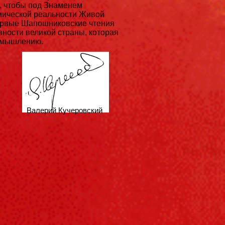
, чтобы под Знаменем
мической реальности Живой
первые Шапошниковские чтения
вности великой страны, которая
у мышлению.
еровский