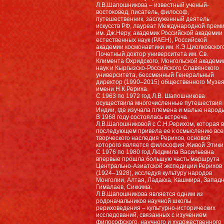
Л.В.Шапошникова – известный ученый-
востоковед, писатель, философ,
путешественник, заслуженный деятель
искусств РФ, лауреат Международной прем
им. Дж.Неру, академик Российской академии
естественных наук (РАЕН), Российской
академии космонавтики им. К.Э.Циолковского
Почетный доктор университета им. Св.
Климента Охридского, Монгольской академи
наук и Кыргызско-Российского Славянского
университета, бессменный Генеральный
директор (1990–2015) общественного Музе
имени Н.К.Рериха.
С 1963 по 1972 год Л.В. Шапошникова
осуществила многочисленные путешествия 
Индии, где изучала племена и малые народ
В 1968 году состоялась встреча
Л.В.Шапошниковой с С.Н.Рерихом, которая в
последующем привела ее к осмыслению все
творческого наследия Рерихов, основой
которого является философия Живой Этики
С 1976 по 1980 год Людмила Васильевна
впервые прошла большую часть маршрута
Центрально-Азиатской экспедиции Рерихов
(1924–1928), исследуя культуру народов
Монголии, Алтая, Ладакха, Кашмира, Запад
Гималаев, Сиккима.
Л.В.Шапошникова является одним из
родоначальников научной школы
рериховедения – культурно-исторических
исследований, связанных с изучением
философского, научного и художественного