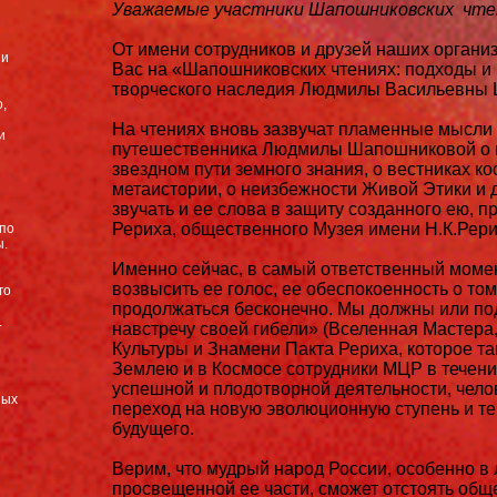
Уважаемые участники Шапошниковских чте
От имени сотрудников и друзей наших органи
ии
Вас на «Шапошниковских чтениях: подходы и
творческого наследия Людмилы Васильевны
,
На чтениях вновь зазвучат пламенные мысли 
и
путешественника Людмилы Шапошниковой о к
звездном пути земного знания, о вестниках к
я
метаистории, о неизбежности Живой Этики и 
звучать и ее слова в защиту созданного ею, 
Рериха, общественного Музея имени Н.К.Рери
по
ы.
Именно сейчас, в самый ответственный мом
возвысить ее голос, ее обеспокоенность о том
го
продолжаться бесконечно. Мы должны или под
.
навстречу своей гибели» (Вселенная Мастера,
Культуры и Знамени Пакта Рериха, которое та
Землею и в Космосе сотрудники МЦР в течени
успешной и плодотворной деятельности, чело
ных
переход на новую эволюционную ступень и 
будущего.
Верим, что мудрый народ России, особенно в 
просвещенной ее части, сможет отстоять об