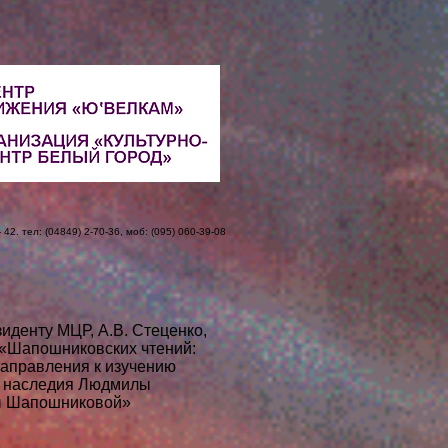
42. тел: (04849) 2-70-36, моб: (095) 060-39-08
иденту МЦР, А.В. Стеценко,
вских чтений:
 к изучению
я Людмилы
иковой»