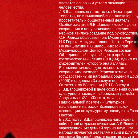
является основным устоем эволюции
человечества.
Л.В.Шапошникова – не только блестящий
теоретик, но и выдающийся организатор нау
просветитель и общественный деятель.
Особой заслугой Л.В.Шапошниковой в деле
сохранения и популяризации наследия
Рерихов явилось создание под руководство
С.Н.Рериха общественного Музея имени
Н.К.Рериха Международного Центра Рерихо
По инициативе Л.В.Шапошниковой при
Международном Центре Рерихов создан
Объединенный научный центр проблем
космического мышления (ОНЦКМ), одним из
руководителей которого она являлась.
Ее подвижническая деятельность по
сохранению наследия Рерихов отмечена
государственными наградами: орденом Дру
(2006) и орденом «За заслуги перед
Отечеством» IV степени (2011). Заслуги
Л.В.Шапошниковой в деле сохранения объе
культурного наследия «Городская усадьба
Лопухиных» XVII–XIX вв. отмечены
Национальной премией «Культурное
наследие» и наградой Всеевропейской
ассоциации по культурному наследию «Евр
Ностра».
В 2011 году Л.В.Шапошникова награждена
юбилейной медалью «Академик А.Л.Яншин»
учрежденной Академией горных наук. Эта
награда вручается деятелям науки и культур
внесшим большой вклад в развитие наук о