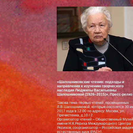
«Шапошниковские чтения: подходы и
направления к изучению творческого
наследия Людмилы Васильевны
Шапошниковой (1926–2015)». Пресс-релиз
Такова тема первых чтений, посвященных
Л.В.Шапошниковой, которые состоятся 30 и
2017 года в 12.00 по адресу: Москва, ул.
Пречистенка, д.10 / 2.
Организатор чтений – Общественный Музе
имени Н.К.Рериха Международного Центра
Рерихов, соорганизатор – Российская акаде
естественных наук (РАЕН).