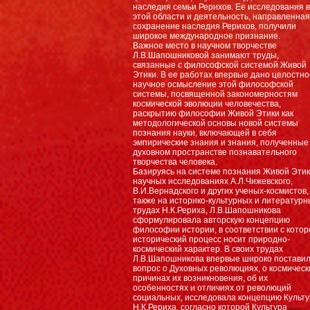
наследия семьи Рерихов. Ее исследования в
этой области и деятельность, направленная
сохранение наследия Рерихов, получили
широкое международное признание.
Важное место в научном творчестве
Л.В.Шапошниковой занимают труды,
связанные с философской системой Живой
Этики. В ее работах впервые дано целостно
научное осмысление этой философской
системы, посвященной закономерностям
космической эволюции человечества,
раскрытию философии Живой Этики как
методологической основы новой системы
познания науки, включающей в себя
эмпирические знания и знания, полученные
духовном пространстве познавательного
творчества человека.
Базируясь на системе познания Живой Этик
научных исследованиях А.Л.Чижевского,
В.И.Вернадского и других ученых-космистов,
также на историко-культурных и литературн
трудах Н.К.Рериха, Л.В.Шапошникова
сформулировала авторскую концепцию
философии истории, в соответствии с котор
исторический процесс носит природно-
космический характер. В своих трудах
Л.В.Шапошникова впервые широко постави
вопрос о Духовных революциях, о космическ
причинах их возникновения, об их
особенностях и отличиях от революций
социальных, исследовала концепцию Культ
Н.К.Рериха, согласно которой Культура