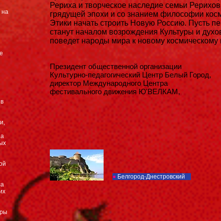
Рериха и творческое наследие семьи Рерихов
 на
грядущей эпохи и со знанием философии кос
Этики начать строить Новую Россию. Пусть 
станут началом возрождения Культуры и духо
поведет народы мира к новому космическом
е
Президент общественной организации
Культурно-педагогический Центр Белый Город,
директор Международного Центра
фестивального движения Ю'ВЕЛКАМ,
 в
Валерий Куч
и,
 а
ых
ой
●
Белгород-Днестровский
ла
их
уры