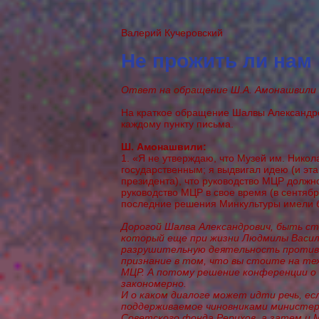
Валерий Кучеровский
Не прожить ли нам
Ответ на обращение Ш.А. Амонашвили 4
На краткое обращение Шалвы Александро
каждому пункту письма.
Ш. Амонашвили:
1. «Я не утверждаю, что Музей им. Нико
государственным; я выдвигал идею (и эт
президента), что руководство МЦР должно
руководство МЦР в свое время (в сентябр
последние решения Минкультуры имели б
Дорогой Шалва Александрович, быть ст
который еще при жизни Людмилы Васил
разрушительную деятельность против
признание в том, что вы стоите на те
МЦР. А потому решение конференции о 
закономерно.
И о каком диалоге может идти речь, ес
поддерживаемое чиновниками министер
Советского фонда Рерихов, а затем и М