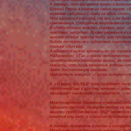
А теперь, что касается темы единения
Еленой Рерих в одном из своих писем: 
незачем садиться с ними за один стол».
Что касается раскола, то его и не был
самомнения. Способные жертвовать соб
В «Напутствии вождю» сказано, что: «
чувствах, непрочно. Кроме уважения к 
вихрем личных чувств люди, как пробков
будут толкаться и судорожно сцеплять
только один раз.
А единение нужно крепить не по горизо
Надземного: «Так и среди человечеств
принять переустройство жизни, но пер
сказать, что лишь немногие готовы сле
дает достаточную энергию.
Мыслитель говорил: «Пусть останутся 
4. «Я верю, что МЦР пока сохраняет силу
нетерпимостью к другому мнению – даже
насаждают нынешние руководители, – он 
Международное движение гуманной пед
называли сектой, но мы же этому не ве
вашему предположению. МЦР является 
хочется или нет, а согласно действию 
А теперь поговорим о любви и сотрудн
Международное движение гуманной пед