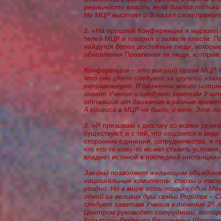
реальности власть вела диалог только 
Но МЦР выстоял и доказал свою правот
2. «На прошлой Конференции я выразил 
телей МЦР и говорил о захвате власти. По
найдутся более достойные люди, которые 
обновления Правления те люди, которые у
Конференция – это высший орган МЦР. 
что они слепо следуют за группой «зах
неправомерно. В движении много истин
знают Учение и следуют заветам Учит
отпавшие от движения в разные времен
А кризиса в МЦР не было, и нет. Это л
3. «Я призываю к диалогу со всеми рерих
существуют, и с той, что создается в вид
сторонник единения, сотрудничества, я п
что кто-то кому-то может ставить условия
владеет истиной в последней инстанции»
Законы позволяют желающим объединя
национальные комитеты, союзы и твор
угодно. Но в мире есть только один М
одной из великих душ семьи Рерихов –
следует заветам Учения в течение 26 л
Центром руководят сотрудники, котор
Культуры Людмила Васильевна Шапошн