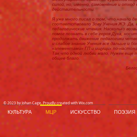
силой, но, именно, самомнение и отход
действительности.
Я уже много писал о том, что начало 
соответствовало Зову Учения ЖЭ. Да, 
педагогические чтения. Насколько воз
помог познать в себе героя Духа, носи
продолжать движение педагогики четв
и слабое знание Учения все дальше и 
«элементами» ГП и ищущих по-настоящ
Так что одной любви мало. Нужен еще 
общее благо.
Белг
© 2023 by Johan Cage. Proudly created with
Wix.com
КУЛЬТУРА
МЦР
ИСКУССТВО
ПОЭЗИЯ