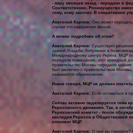
- пару месяцев назад - передано в ф
Соответственно, Росимущество имеет
тому, кому захочет. В оперативное уп
Анатолий Карпов:
Оно может передать
случае это нарушение закона.
А можно подробнее об этом?
Анатолий Карпов:
Существует решение
зданий Усадьбы Лопухиных в безвозмезд
Международному центру Рериха. МЦР по
передали помещение, этот арендный дог
правительство Москвы передало здания 
был заключен с правительством Москвы,
называется обременение.
Иначе говоря, МЦР не должен платить
Анатолий Карпов:
Если оставаться в пр
Сейчас активно педалируется тема кр
Рериховского движения. Так, в октя
Рериховский комитет - после обсужд
наследия Рерихов в Общественной пал
оппонент МЦР.
Анатолий Карпов:
О чем вы говорите? 