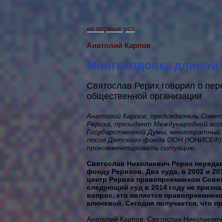
из первых уст
Анатолий Карпов
Многоходовка длиной 
Святослав Рерих говорил о пе
общественной организации
Анатолий Карпов, председатель Совет
Рериха, президент Международной асс
Государственной Думы, многократный
посол Детского фонда ООН (ЮНИСЕФ) (
прокомментировать ситуацию.
Святослав Николаевич Рерих переда
фонду Рерихов. Два суда, в 2002 и 2
центр Рериха правопреемником Совет
следующий суд в 2014 году не призна
вопрос, кто является правопреемник
ключевой. Сегодня получается, что 
Анатолий Карпов: Святослав Николаевич