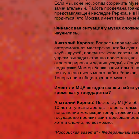
Если мы, конечно, хотим сохранить Музей
замечательный. Работа проделана гранд
представляющей наследие Рериха, и в 
гордиться, что Москва имеет такой музей
Финансовая ситуация у музея сложна
научились.
Анатолий Карпов:
Вопрос неправильно 
авторемонтная мастерская, чтобы судить
клубы друзей, попечительские советы, и
упреки выглядят странно после того, к
отреставрировали здания усадьбы Лопухи
поддержке
Мастер-Банка значительно по
лет куплено очень много работ Рерихов, 
Теперь они в общественном музее.
Имеет ли МЦР сегодня шансы найти 
кроме как у государства?
Анатолий Карпов:
Поскольку МЦР и об
10 лет от уплаты аренды, то речь тольк
пополнении коллекции теперь говорить, 
государство проявит заинтересованность
хотя и сложно, но возможно.
"Российская газета" - Федеральный вып