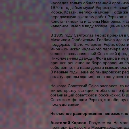
наследия только общественной организа
1970-е годы был музей Рериха в Новоси
Йорке. Кстати, неплохие музеи. Тогда ж
передвижную выставку работ Рерихов: и
Константиновича и Елены Ивановны, и св
наверное, имел в виду возвращение нас
В 1989 году Святослав Рерих приехал в 
Михаилом Горбачевым. Горбачев идею с
поддержал. В это же время Рерих обрат
мира - он искал надежного партнера для
человек, возглавлявший Советский фонд
Николаевичем дважды. Фонд мира имел 
приняли решение на бюро правления по
собственно, на наши деньги вывозилось 
В первые годы, еще до гайдаровских ре
оплату аренды здания, на охрану всего 
Но когда Советский Союз распался, то н
министерству юстиции, чтобы оно не фи
организаций советских и российских. В ря
Советским фондом Рериха, это обернул
последствиями.
Негласное распоряжение невозможно 
Анатолий Карпов:
Разумеется. Но мож
практику. Думаю, что Международная ас