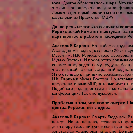
года. Другое образовалось вчера. Что ка
это сильное определение для конфликт
Лосюкова, который сложил свои полномо
коллегами из Правления МЦР?
Да, но речь не только о личном конфл
Рериховский Комитет выступает за г
партнерство в работе с наследием Ре
Анатолий Карпов:
Но любое сотруднич
А сегодня мы видим, как после 20 лет с
Музея им. Н.К. Рериха, отреставрирова
Музею Востока. И после этого призывают
совместному радостному труду на благо 
что это какой-то очень странный вид пар
Я не отрицаю в принципе возможностей
Н.К. Рериха и Музея Востока. Но встреч
представителями МЦР, которые имеют п
Подобного рода программы и соглашения
конференции. Так мне думается.
Проблема в том, что после смерти 
центра Рерихов нет лидера.
Анатолий Карпов:
Смерть Людмилы Васи
потеря. Но это не повод создавать пар
декларируя желание увековечить ее памя
запутать ситуацию окончательно. Ее надо