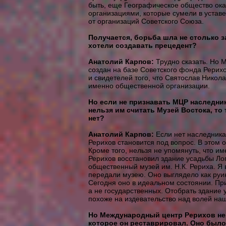
быть, еще Географическое общество ок
организациями, которые сумели в устав
от организаций Советского Союза.
Получается, борьба шла не столько з
хотели создавать прецедент?
Анатолий Карпов:
Трудно сказать. Но 
создан на базе Советского фонда Рерихо
и свидетелей того, что Святослав Никол
именно общественной организации.
Но если не признавать МЦР наследни
нельзя им считать Музей Востока, то
нет?
Анатолий Карпов:
Если нет наследника
Рерихов становится под вопрос. В этом 
Кроме того, нельзя не упомянуть, что 
Рерихов восстановил здание усадьбы Лоп
общественный музей им. Н.К. Рериха. Я 
передали музею. Оно выглядело как ру
Сегодня оно в идеальном состоянии. При
а не государственных. Отобрать здание 
похоже на издевательство над волей наш
Но Международный центр Рерихов не 
которое он реставрировал. Оно было